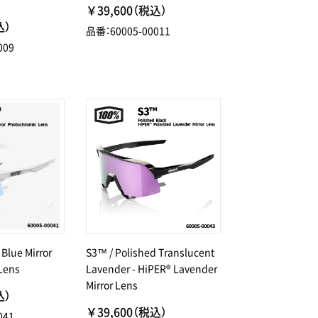
￥39,600（税込）
込）
品番：60005-00011
009
 Blue Mirror
S3™ / Polished Translucent
Lens
Lavender - HiPER® Lavender
Mirror Lens
込）
￥39,600（税込）
041