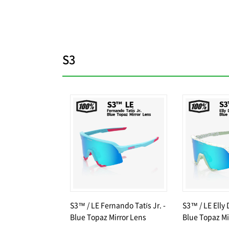
S3
S3™ / LE Fernando Tatís Jr. -
S3™ / LE Elly 
Blue Topaz Mirror Lens
Blue Topaz Mi