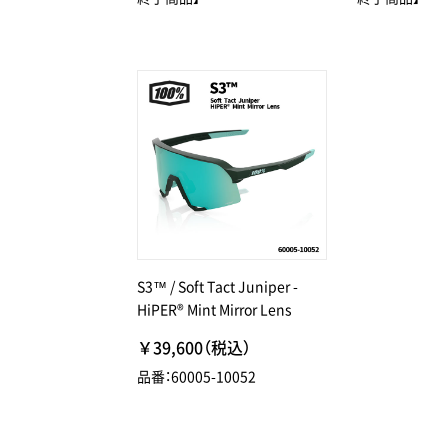
S3™ / Soft Tact Juniper -
HiPER® Mint Mirror Lens
￥39,600（税込）
品番：60005-10052