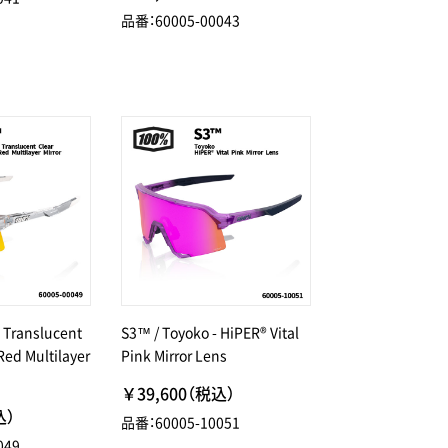
品番：60005-00043
 Translucent
S3™ / Toyoko - HiPER® Vital
Red Multilayer
Pink Mirror Lens
￥39,600（税込）
込）
品番：60005-10051
049