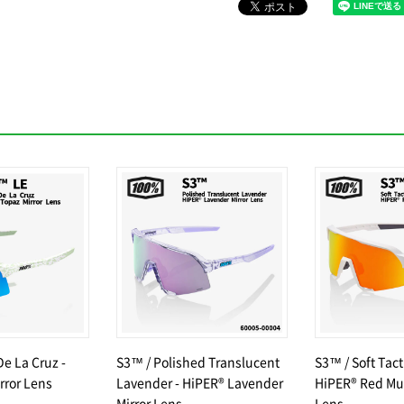
De La Cruz -
S3™ / Polished Translucent
S3™ / Soft Tact
rror Lens
Lavender - HiPER® Lavender
HiPER® Red Mul
Mirror Lens
Lens