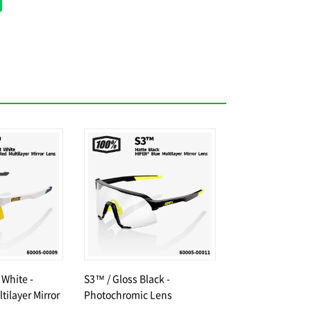
 White -
S3™ / Gloss Black -
tilayer Mirror
Photochromic Lens