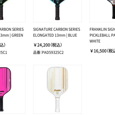
ARBON SERIES
SIGNATURE CARBON SERIES
FRANKLIN SIG
3mm | GREEN
ELONGATED 13mm | BLUE
PICKLEBALL 
WHITE
税込）
￥24,200（税込）
￥16,500（税
25C1
品番：PAD59325C2