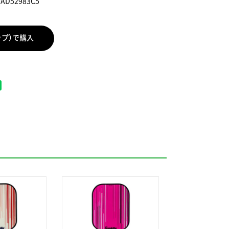
PAD52983C5
ップ）で購入