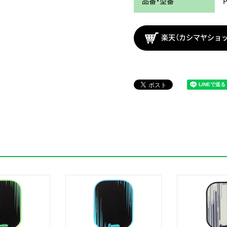
品番・型番
楽天（カシマヤショ