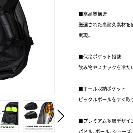
■高品質構造
厳選された高耐久素材を
実現。
■保冷ポケット搭載
飲み物やスナックを冷た
■ボール収納ポケット
ピックルボールをすぐ取
■プレミアム多層デザイ
パドル、ボール、シュー