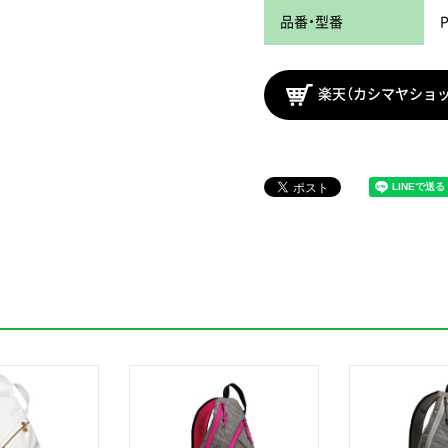
品番・型番
楽天（カシマヤショ