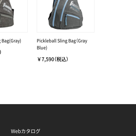
g Bag(Gray)
Pickleball Sling Bag（Gray
Blue)
）
￥7,590（税込）
Webカタログ