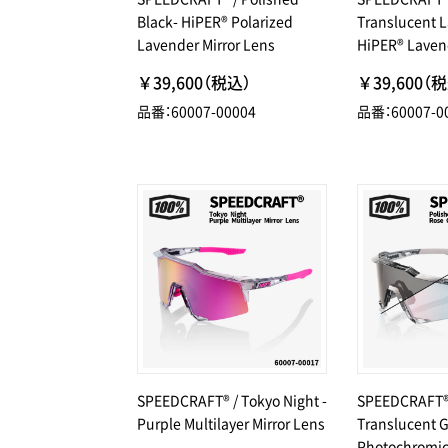
Black- HiPER® Polarized
Translucent 
Lavender Mirror Lens
HiPER® Lavend
￥39,600（税込）
￥39,600（
品番：60007-00004
品番：60007-0
SPEEDCRAFT® / Tokyo Night -
SPEEDCRAFT® 
Purple Multilayer Mirror Lens
Translucent G
Photochromi