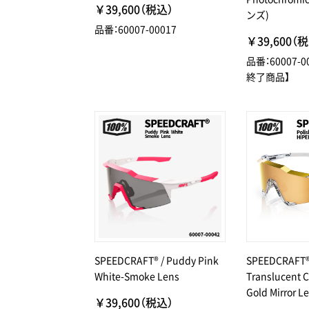
￥39,600（税込）
ンズ)
品番：60007-00017
￥39,600（
品番：60007-
終了商品】
SPEEDCRAFT® / Puddy Pink
SPEEDCRAFT® 
White-Smoke Lens
Translucent C
Gold Mirror L
￥39,600（税込）