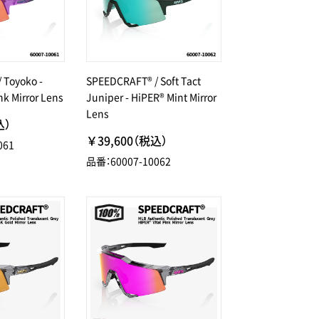
 Toyoko -
SPEEDCRAFT® / Soft Tact
nk Mirror Lens
Juniper - HiPER® Mint Mirror
Lens
込）
￥39,600（税込）
061
品番：60007-10062