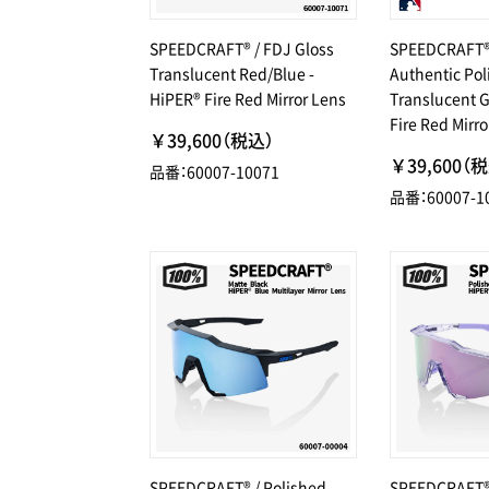
SPEEDCRAFT® / FDJ Gloss
SPEEDCRAFT®
Translucent Red/Blue -
Authentic Pol
HiPER® Fire Red Mirror Lens
Translucent G
Fire Red Mirro
￥39,600（税込）
￥39,600（
品番：60007-10071
品番：60007-1
SPEEDCRAFT® / Polished
SPEEDCRAFT® 