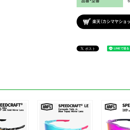
品番・型番
6
楽天（カシマヤショ