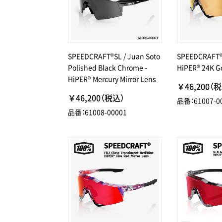
SPEEDCRAFT®SL / Juan Soto
SPEEDCRAFT® 
Polished Black Chrome -
HiPER® 24K Go
HiPER® Mercury Mirror Lens
￥46,200（
￥46,200（税込）
品番：61007-0
品番：61008-00001