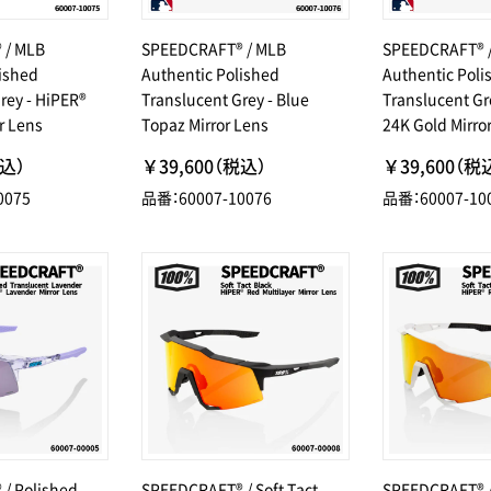
 / MLB
SPEEDCRAFT® / MLB
SPEEDCRAFT® 
ished
Authentic Polished
Authentic Poli
rey - HiPER®
Translucent Grey - Blue
Translucent Gr
r Lens
Topaz Mirror Lens
24K Gold Mirro
税込）
￥39,600（税込）
￥39,600（税
0075
品番：60007-10076
品番：60007-10
/ Polished
SPEEDCRAFT® / Soft Tact
SPEEDCRAFT® / 