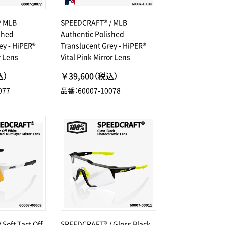
/ MLB
SPEEDCRAFT® / MLB
shed
Authentic Polished
ey - HiPER®
Translucent Grey - HiPER®
r Lens
Vital Pink Mirror Lens
込）
￥39,600（税込）
077
品番：60007-10078
Soft Tact Off
SPEEDCRAFT® / Gloss Black -