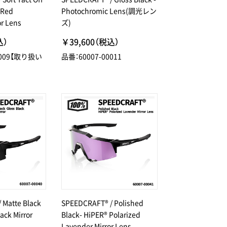
 Red
Photochromic Lens(調光レン
or Lens
ズ)
込）
￥39,600（税込）
0009【取り扱い
品番：60007-00011
 Matte Black
SPEEDCRAFT® / Polished
lack Mirror
Black- HiPER® Polarized
Lavender Mirror Lens