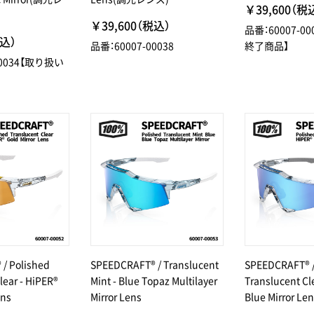
￥39,600（税
￥39,600（税込）
品番：60007-0
税込）
品番：60007-00038
終了商品】
00034【取り扱い
/ Polished
SPEEDCRAFT® / Translucent
SPEEDCRAFT® /
lear - HiPER®
Mint - Blue Topaz Multilayer
Translucent Cl
ens
Mirror Lens
Blue Mirror Le