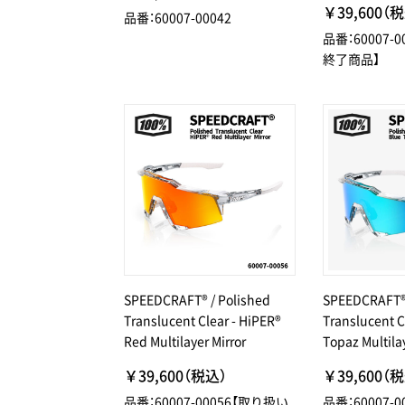
￥39,600（
品番：60007-00042
品番：60007-
終了商品】
SPEEDCRAFT® / Polished
SPEEDCRAFT® 
Translucent Clear - HiPER®
Translucent C
Red Multilayer Mirror
Topaz Multila
￥39,600（税込）
￥39,600（
品番：60007-00056【取り扱い
品番：60007-