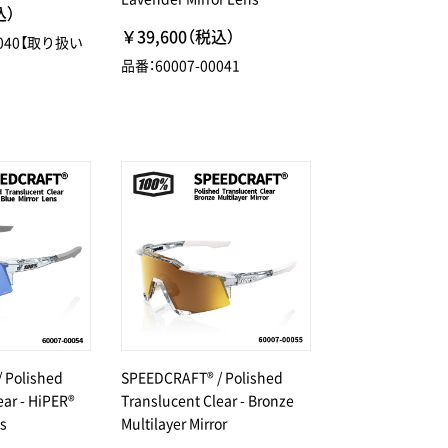
込）
￥39,600（税込）
0040【取り扱い
品番：60007-00041
 Polished
SPEEDCRAFT® / Polished
ear - HiPER®
Translucent Clear - Bronze
ns
Multilayer Mirror