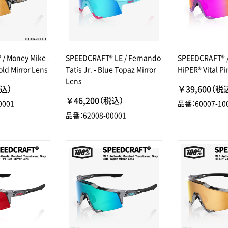
/ Money Mike -
SPEEDCRAFT® LE / Fernando
SPEEDCRAFT® /
ld Mirror Lens
Tatís Jr. - Blue Topaz Mirror
HiPER® Vital Pi
Lens
税込）
￥39,600（税
￥46,200（税込）
0001
品番：60007-10
品番：62008-00001