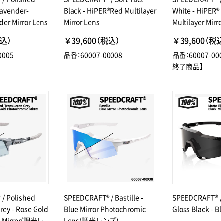
Lavender-
Black - HiPER®Red Multilayer
White - HiPER®
er Mirror Lens
Mirror Lens
Multilayer Mirr
税込）
￥39,600（税込）
￥39,600（税
0005
品番：60007-00008
品番：60007-0
終了商品】
/ Polished
SPEEDCRAFT® / Bastille -
SPEEDCRAFT® /
rey - Rose Gold
Blue Mirror Photochromic
Gloss Black - B
c Mirror(調光レ
Lens(調光レンズ)