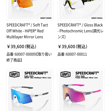
SPEEDCRAFT® / Soft Tact
SPEEDCRAFT® / Gloss Black
Off White - HiPER® Red
- Photochromic Lens(調光レ
Multilayer Mirror Lens
ンズ)
￥39,600（税込）
￥39,600（税込）
品番：60007-00009【取り扱い
品番：60007-00011
終了商品】