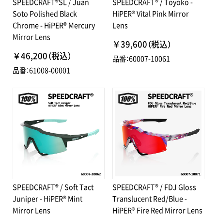
SPEEDCRAFT®SL / Juan
SPEEDCRAFT® / Toyoko -
Soto Polished Black
HiPER® Vital Pink Mirror
Chrome - HiPER® Mercury
Lens
Mirror Lens
￥39,600（税込）
￥46,200（税込）
品番：60007-10061
品番：61008-00001
SPEEDCRAFT® / Soft Tact
SPEEDCRAFT® / FDJ Gloss
Juniper - HiPER® Mint
Translucent Red/Blue -
Mirror Lens
HiPER® Fire Red Mirror Lens