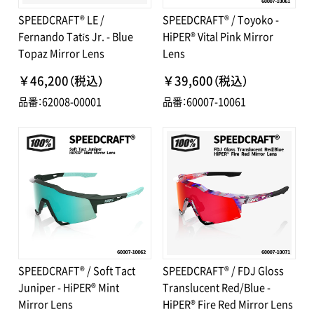
SPEEDCRAFT® LE /
SPEEDCRAFT® / Toyoko -
Fernando Tatís Jr. - Blue
HiPER® Vital Pink Mirror
Topaz Mirror Lens
Lens
￥46,200（税込）
￥39,600（税込）
品番：62008-00001
品番：60007-10061
SPEEDCRAFT® / Soft Tact
SPEEDCRAFT® / FDJ Gloss
Juniper - HiPER® Mint
Translucent Red/Blue -
Mirror Lens
HiPER® Fire Red Mirror Lens